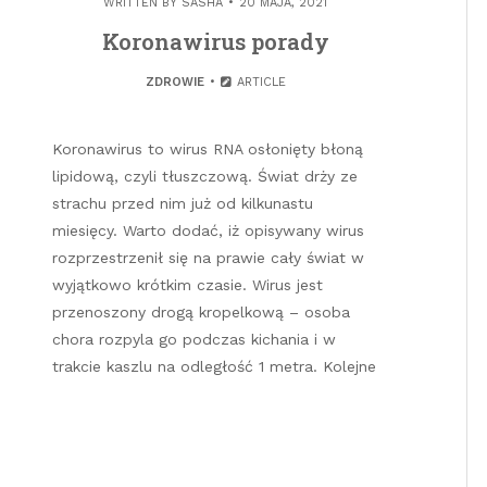
WRITTEN BY
SASHA
20 MAJA, 2021
Koronawirus porady
ZDROWIE
ARTICLE
Koronawirus to wirus RNA osłonięty błoną
lipidową, czyli tłuszczową. Świat drży ze
strachu przed nim już od kilkunastu
miesięcy. Warto dodać, iż opisywany wirus
rozprzestrzenił się na prawie cały świat w
wyjątkowo krótkim czasie. Wirus jest
przenoszony drogą kropelkową – osoba
chora rozpyla go podczas kichania i w
trakcie kaszlu na odległość 1 metra. Kolejne