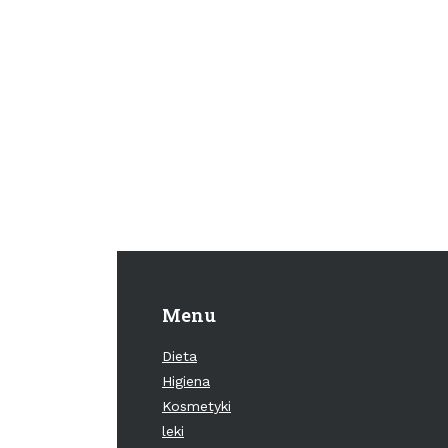
Menu
Dieta
Higiena
Kosmetyki
leki